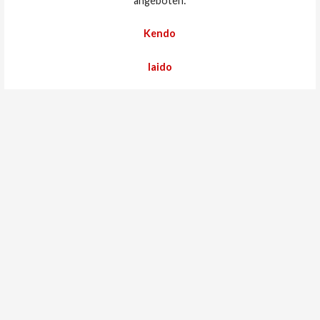
angeboten:
Kendo
Iaido
Kenjutsu
Ken-Dojo Kiel e.V.
Reeperbahn 34
24143 Kiel
E-Mail:
info@kendo-kiel.de